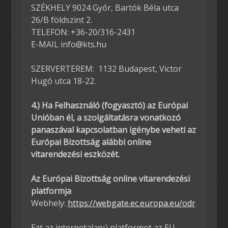
SZÉKHELY 9024 Győr, Bartók Béla utca
26/B földszint 2.
TELEFON: +36-20/316-2431
E-MAIL info@kts.hu
SZERVERTEREM: 1132 Budapest, Victor
Hugó utca 18-22.
4.) Ha Felhasználó (fogyasztó) az Európai
Unióban él, a szolgáltatásra vonatkozó
panaszával kapcsolatban igénybe veheti az
Európai Bizottság alábbi online
vitarendezési eszközét.
Az Európai Bizottság online vitarendezési
platformja
Webhely:
https://webgate.ec.europa.eu/odr
Ezt az internetalapú platformot az EU