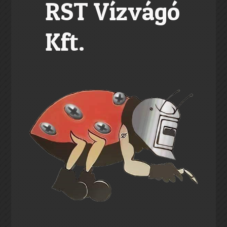
RST Vízvágó
Kft.