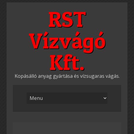
Skip
RST
to
content
Vízvágó
Kft.
Kopásálló anyag gyártása és vízsugaras vágás.